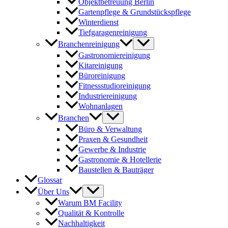
Objektbetreuung Berlin
Gartenpflege & Grundstückspflege
Winterdienst
Tiefgaragenreinigung
Branchenreinigung
Gastronomiereinigung
Kitareinigung
Büroreinigung
Fitnessstudioreinigung
Industriereinigung
Wohnanlagen
Branchen
Büro & Verwaltung
Praxen & Gesundheit
Gewerbe & Industrie
Gastronomie & Hotellerie
Baustellen & Bauträger
Glossar
Über Uns
Warum BM Facility
Qualität & Kontrolle
Nachhaltigkeit