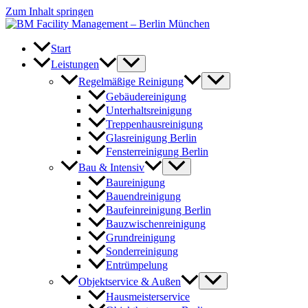
Zum Inhalt springen
Start
Leistungen
Regelmäßige Reinigung
Gebäudereinigung
Unterhaltsreinigung
Treppenhausreinigung
Glasreinigung Berlin
Fensterreinigung Berlin
Bau & Intensiv
Baureinigung
Bauendreinigung
Baufeinreinigung Berlin
Bauzwischenreinigung
Grundreinigung
Sonderreinigung
Entrümpelung
Objektservice & Außen
Hausmeisterservice